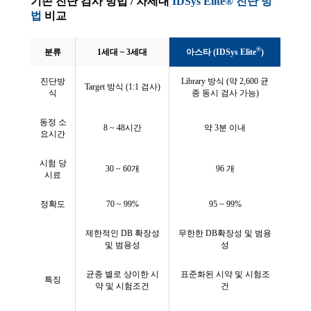
기존 진단 검사 방법 / 차세대
IDSys Elite® 진단 방
법
비교
®
분류
1세대 ~ 3세대
아스타 (IDSys Elite
)
진단방
Library 방식 (약 2,600 균
Target 방식 (1:1 검사)
식
종 동시 검사 가능)
동정 소
8 ~ 48시간
약 3분 이내
요시간
시험 당
30 ~ 60개
96 개
시료
정확도
70 ~ 99%
95 ~ 99%
제한적인 DB 확장성
무한한 DB확장성 및 범용
및 범용성
성
균종 별로 상이한 시
표준화된 시약 및 시험조
특징
약 및 시험조건
건